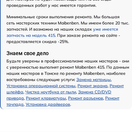
проведенных работ у нас имеется гарантия.
Минимальные сроки выполнения ремонта. Мы большая
сеть мастерских техники Maibenben. Мы имеем более 20 тыс.
запчастей. И возможно на наших складах
уже имеется
запчасть на модель 415
. При заказе ремонта на сайте -
предоставляется скидка -25%.
Знаем свое дело
Будьте уверены в профессионализме наших мастеров - они
с уверенностью выполнят ремонт Maibenben 415. По данным
наших мастеров в Томске по ремонту Maibenben, наиболее
востребованы следующие услуги:
Замена матрицы
,
Установка операционной системы
,
Ремонт экрана
,
Ремонт
шлейфа
,
Чистка ноутбука от пыли
,
Замена CD/DVD
привода
,
Ремонт клавиатуры
,
Ремонт разъемов
,
Ремонт
тачпада
,
Установка драйверов
.