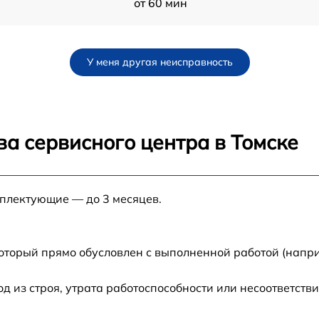
от 60 мин
от 60 мин
У меня другая неисправность
от 60 мин
3
от 60 мин
а сервисного центра в Томске
от 60 мин
en
мплектующие — до 3 месяцев.
от 60 мин
от 60 мин
который прямо обусловлен с выполненной работой (напри
от 60 мин
из строя, утрата работоспособности или несоответств