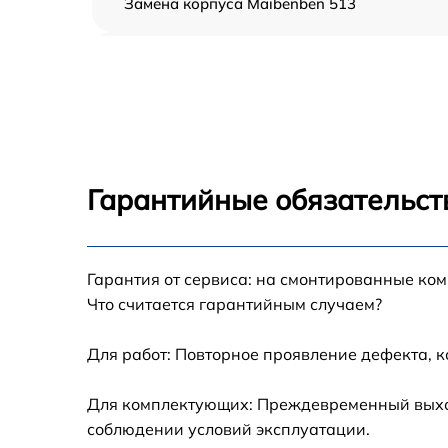
Замена корпуса Maibenben 513
Поиск и удаление вирусов Maibenben 513
Замена термопасты Maibenben 513
Замена системы охлаждения Maibenben 51
Гарантийные обязательств
Замена видеокарты Maibenben 513
Установка операционной системы Maibenb
Гарантия от сервиса: на смонтированные ко
513
Что считается гарантийным случаем?
Установка драйверов Maibenben 513
Для работ: Повторное проявление дефекта, 
Ремонт тачпада Maibenben 513
Для комплектующих: Преждевременный выход 
соблюдении условий эксплуатации.