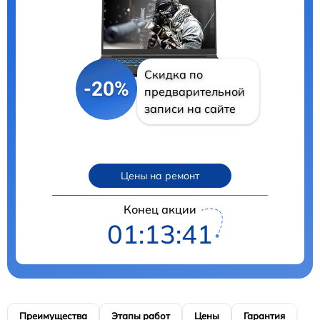
Скидка по
-20%
предварительной
записи на сайте
Цены на ремонт
Конец акции
01:13:40
Преимущества
Этапы работ
Цены
Гарантия
М