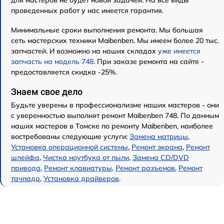
для мастеров не будет новой задачей. На все виды
проведенных работ у нас имеется гарантия.
Минимальные сроки выполнения ремонта. Мы большая
сеть мастерских техники Maibenben. Мы имеем более 20 тыс.
запчастей. И возможно на наших складах
уже имеется
запчасть на модель 748
. При заказе ремонта на сайте -
предоставляется скидка -25%.
Знаем свое дело
Будьте уверены в профессионализме наших мастеров - они
с уверенностью выполнят ремонт Maibenben 748. По данным
наших мастеров в Томске по ремонту Maibenben, наиболее
востребованы следующие услуги:
Замена матрицы
,
Установка операционной системы
,
Ремонт экрана
,
Ремонт
шлейфа
,
Чистка ноутбука от пыли
,
Замена CD/DVD
привода
,
Ремонт клавиатуры
,
Ремонт разъемов
,
Ремонт
тачпада
,
Установка драйверов
.