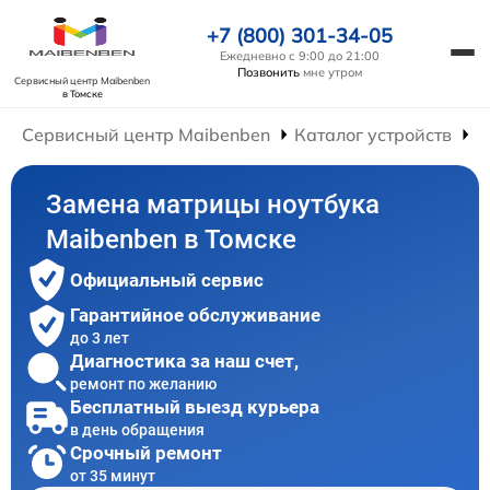
+7 (800) 301-34-05
Ежедневно с 9:00 до 21:00
Позвонить
мне утром
Сервисный центр Maibenben
в Томске
Сервисный центр Maibenben
Каталог устройств
Р
Замена матрицы ноутбука
Maibenben в Томске
Официальный сервис
Гарантийное обслуживание
до 3 лет
Диагностика за наш счет,
ремонт по желанию
Бесплатный выезд курьера
в день обращения
Срочный ремонт
от 35 минут